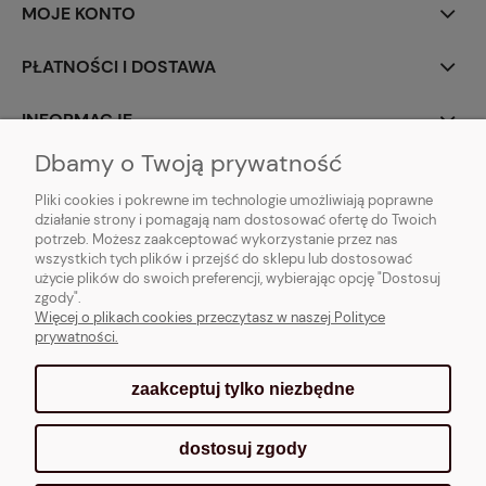
MOJE KONTO
PŁATNOŚCI I DOSTAWA
INFORMACJE
Dbamy o Twoją prywatność
POMOC
Pliki cookies i pokrewne im technologie umożliwiają poprawne
działanie strony i pomagają nam dostosować ofertę do Twoich
potrzeb. Możesz zaakceptować wykorzystanie przez nas
wszystkich tych plików i przejść do sklepu lub dostosować
użycie plików do swoich preferencji, wybierając opcję "Dostosuj
zgody".
CADORI Adrian Krysiak
| Grunwaldzka 31a, 95-200 Pabianice | telefon:
735
Więcej o plikach cookies przeczytasz w naszej Polityce
383 538
, e-mail:
sklep.cadori@gmail.com
prywatności.
zaakceptuj tylko niezbędne
pokaż pełną wersję strony
dostosuj zgody
Sklep internetowy Shoper.pl