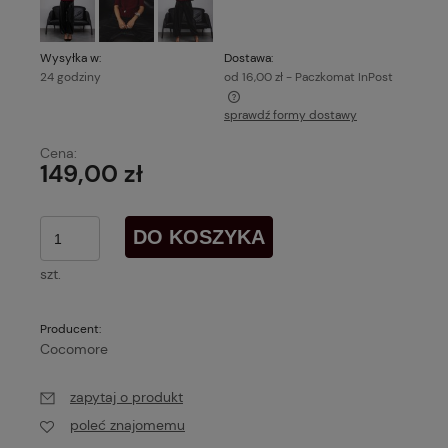
Wysyłka w:
Dostawa:
24 godziny
od 16,00 zł
- Paczkomat InPost
sprawdź formy dostawy
Cena nie zawiera ewentualnych kosztów płatności
Cena:
149,00 zł
DO KOSZYKA
szt.
Producent:
Cocomore
zapytaj o produkt
poleć znajomemu