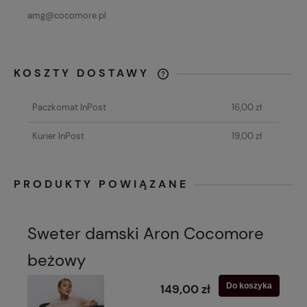
amg@cocomore.pl
KOSZTY DOSTAWY
CENA NIE ZAWIERA EWENTUALNYCH
KOSZTÓW PŁATNOŚCI
Paczkomat InPost
16,00 zł
Kurier InPost
19,00 zł
PRODUKTY POWIĄZANE
Sweter damski Aron Cocomore
beżowy
Do koszyka
149,00 zł